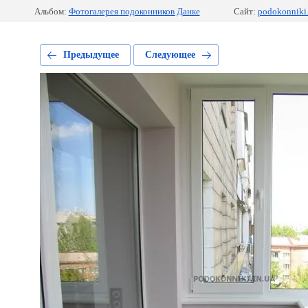
Альбом:
Фотогалерея подоконников Данке
Сайт:
podokonniki.
Предыдущее
Следующее