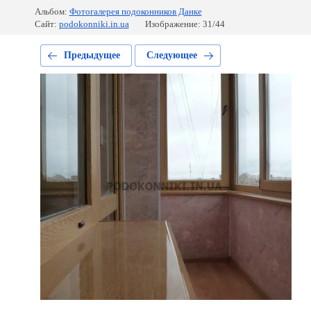
Альбом:
Фотогалерея подоконников Данке
Сайт:
podokonniki.in.ua
Изображение: 31/44
Предыдущее
Следующее