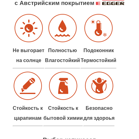
с Австрийским покрытием
Не выгорает
Полностью
Подоконник
на солнце
Влагостойкий
Термостойкий
Стойкость к
Стойкость к
Безопасно
царапинам
бытовой химии
для здороья