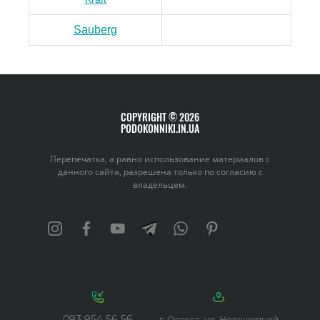
Sauberg
COPYRIGHT © 2026
PODOKONNIKI.IN.UA
Перепечатка, а равно использование материалов с
данного сайта, разрешена только по согласию с
владельцем.
093 954 56 56
г. Одесса, ул. Новощепной