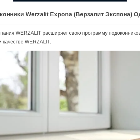
конники Werzalit Expona (Верзалит Экспона) О
мпания WERZALIT расширяет свою программу подоконнико
м качестве WERZALIT.