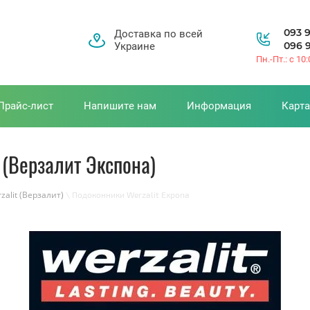
093 
Доставка по всей
096 
Украине
Пн.-Пт.: с 10
Прайс-лист
Напишите нам
Информация
Карта
 (Верзалит Экспона)
alit (Верзалит)
\ Подоконники Werzalit Expona