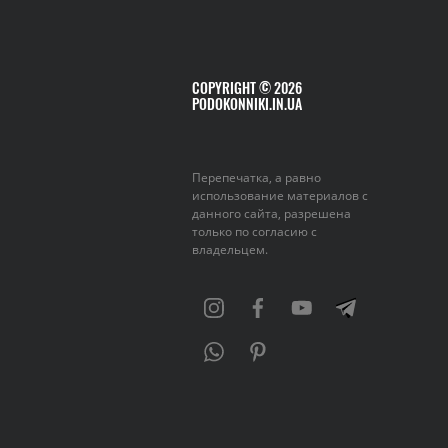
COPYRIGHT © 2026
PODOKONNIKI.IN.UA
Перепечатка, а равно
использование материалов с
данного сайта, разрешена
только по согласию с
владельцем.