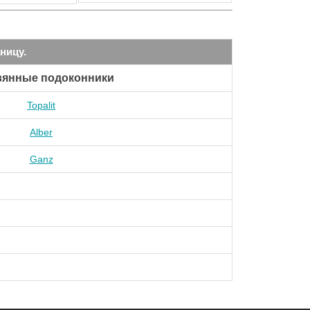
ницу.
вянные подоконники
Topalit
Alber
Ganz