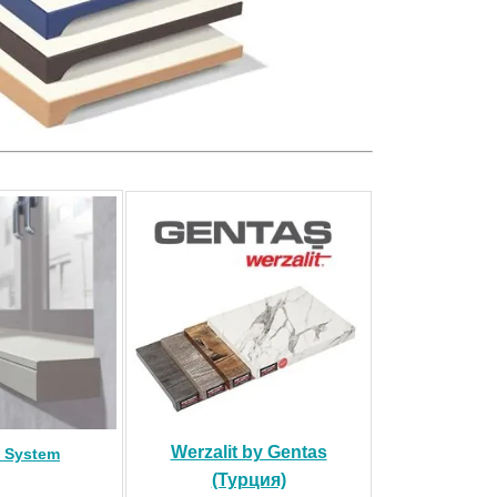
Werzalit by Gentas
t System
(Турция)